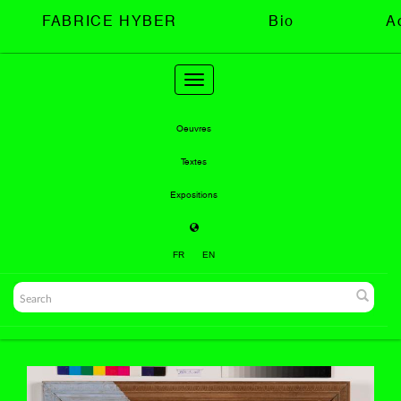
FABRICE HYBER
Bio
A
Toggle
navigation
Oeuvres
Textes
Expositions
FR
EN