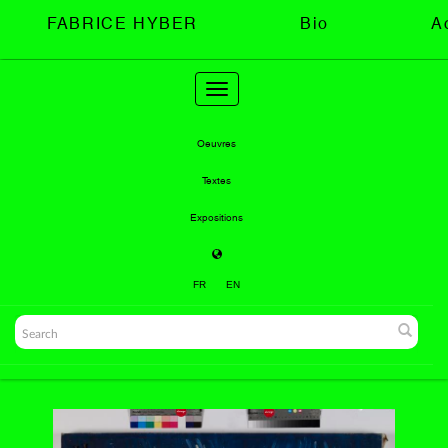
FABRICE HYBER
Bio
A
Toggle
navigation
Oeuvres
Textes
Expositions
FR
EN