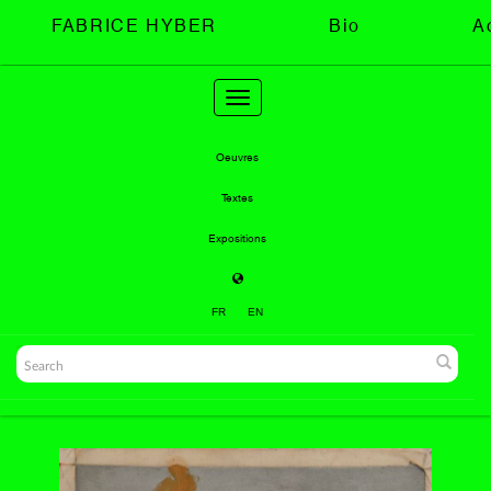
FABRICE HYBER
Bio
A
Toggle
navigation
Oeuvres
Textes
Expositions
FR
EN