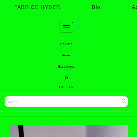
FABRICE HYBER
Bio
A
Toggle
navigation
Oeuvres
Textes
Expositions
FR
EN