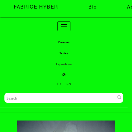
FABRICE HYBER
Bio
A
Toggle
navigation
Oeuvres
Textes
Expositions
FR
EN