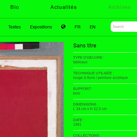
Bio
Actualités
Archives
Textes
Expositions
FR
EN
Sans titre
TYPE D'OEUVRE :
tableaux
TECHNIQUE UTILISÉE :
rouge à lèvre / peinture acrylique
SUPPORT :
bois
DIMENSIONS :
L 34 cm x H 32.5 cm
DATE :
1981
COLLECTIONS :