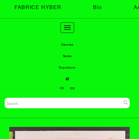
FABRICE HYBER
Bio
A
Toggle
navigation
Oeuvres
Textes
Expositions
FR
EN