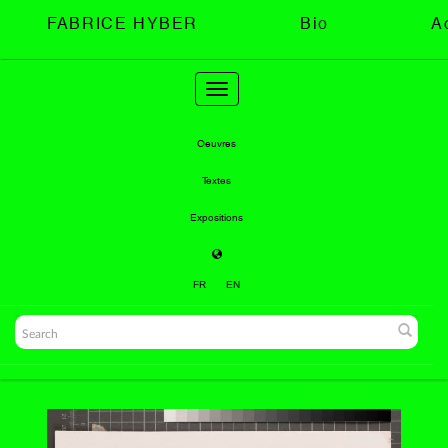
FABRICE HYBER
Bio
A
Toggle
navigation
Oeuvres
Textes
Expositions
FR
EN