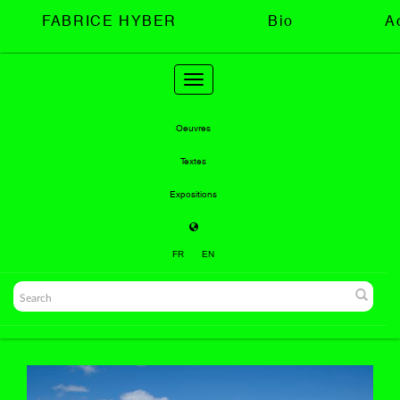
FABRICE HYBER
Bio
A
Toggle
navigation
Oeuvres
Textes
Expositions
FR
EN