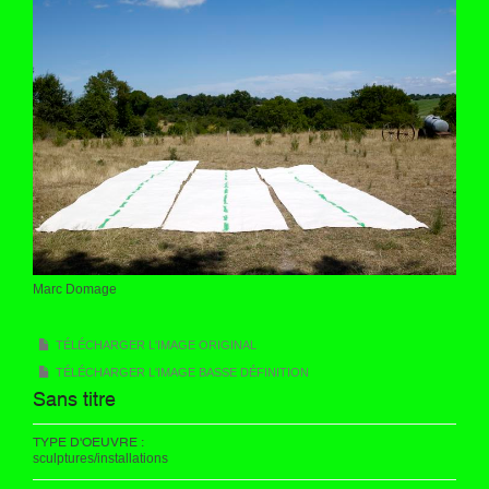
Marc Domage
TÉLÉCHARGER L'IMAGE ORIGINAL
TÉLÉCHARGER L'IMAGE BASSE DÉFINITION
Sans titre
TYPE D'OEUVRE :
sculptures/installations