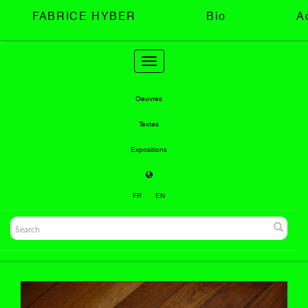
FABRICE HYBER
Bio
A
Toggle
navigation
Oeuvres
Textes
Expositions
FR
EN