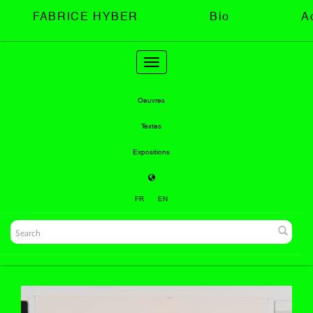
FABRICE HYBER
Bio
A
Toggle
navigation
Oeuvres
Textes
Expositions
FR
EN