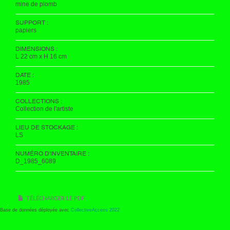
mine de plomb
SUPPORT :
papiers
DIMENSIONS :
L 22 cm x H 16 cm
DATE :
1985
COLLECTIONS :
Collection de l'artiste
LIEU DE STOCKAGE :
LS
NUMÉRO D'INVENTAIRE :
D_1985_6089
TÉLÉCHARGER LE PDF
Base de données déployée avec
CollectiveAccess 2022