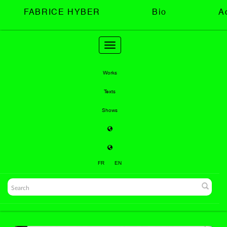
FABRICE HYBER
Bio
A
Toggle
navigation
Works
Texts
Shows
FR
EN