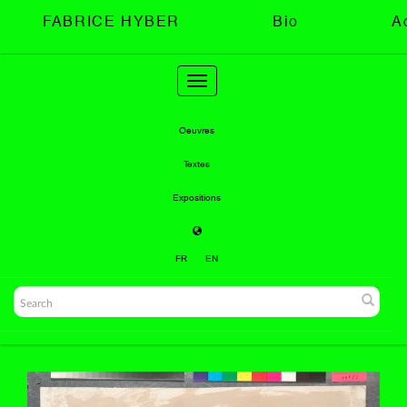
FABRICE HYBER
Bio
A
Toggle
navigation
Oeuvres
Textes
Expositions
FR
EN