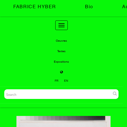
FABRICE HYBER
Bio
A
Toggle
navigation
Oeuvres
Textes
Expositions
FR
EN