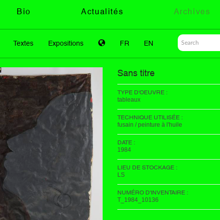
Bio
Actualités
Archives
Textes
Expositions
FR
EN
Sans titre
TYPE D'OEUVRE :
tableaux
TECHNIQUE UTILISÉE :
fusain / peinture à l'huile
DATE :
1984
LIEU DE STOCKAGE :
LS
NUMÉRO D'INVENTAIRE :
T_1984_10136