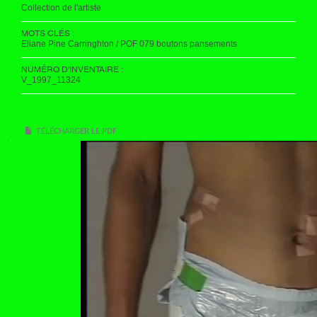
Collection de l'artiste
MOTS CLÉS :
Eliane Pine Carringhton / POF 079 boutons pansements
NUMÉRO D'INVENTAIRE :
V_1997_11324
TÉLÉCHARGER LE PDF