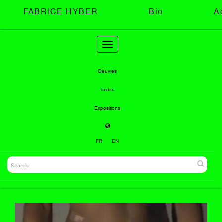
FABRICE HYBER
Bio
A
Toggle
navigation
Oeuvres
Textes
Expositions
FR
EN