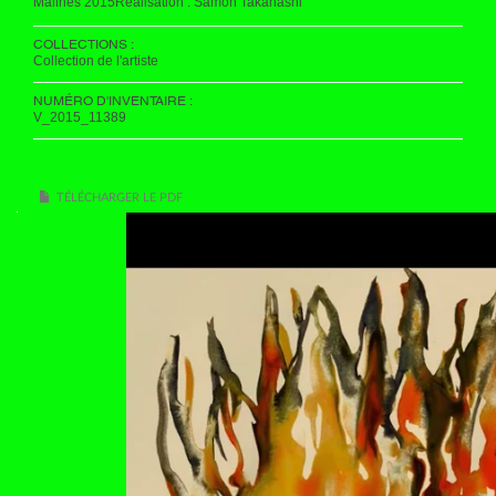
Malines 2015Réalisation : Samon Takahashi
COLLECTIONS :
Collection de l'artiste
NUMÉRO D'INVENTAIRE :
V_2015_11389
TÉLÉCHARGER LE PDF