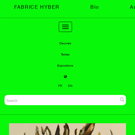
FABRICE HYBER
Bio
A
Toggle
navigation
Oeuvres
Textes
Expositions
FR
EN