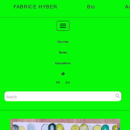
FABRICE HYBER
Bio
A
Toggle
navigation
Oeuvres
Textes
Expositions
FR
EN