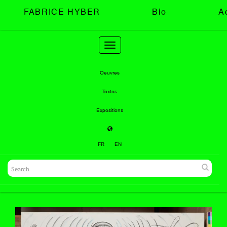
FABRICE HYBER
Bio
A
Toggle
navigation
Oeuvres
Textes
Expositions
FR
EN