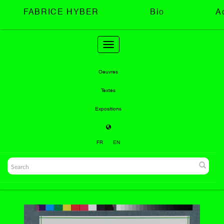
FABRICE HYBER
Bio
A
Toggle
navigation
Oeuvres
Textes
Expositions
FR
EN