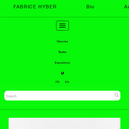
FABRICE HYBER
Bio
A
Toggle
navigation
Oeuvres
Textes
Expositions
FR
EN