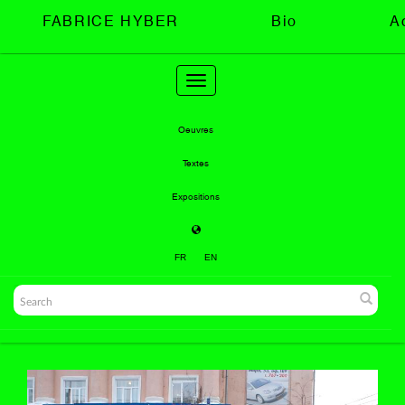
FABRICE HYBER
Bio
A
Toggle
navigation
Oeuvres
Textes
Expositions
FR
EN