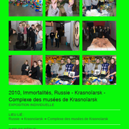
2010, Immortalités, Russie - Krasnoïarsk -
Complexe des musées de Krasnoïarsk
EXPOSITION INDIVIDUELLE
LIEU LIÉ :
Russie ➔ Krasnoïarsk ➔ Complexe des musées de Krasnoïarsk