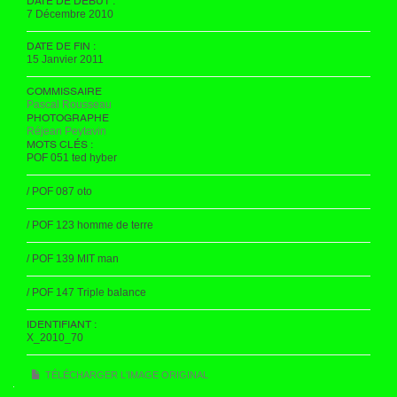
DATE DE DÉBUT :
7 Décembre 2010
DATE DE FIN :
15 Janvier 2011
COMMISSAIRE
Pascal Rousseau
PHOTOGRAPHE
Réjean Peytavin
MOTS CLÉS :
POF 051 ted hyber
/ POF 087 oto
/ POF 123 homme de terre
/ POF 139 MIT man
/ POF 147 Triple balance
IDENTIFIANT :
X_2010_70
TÉLÉCHARGER L'IMAGE ORIGINAL