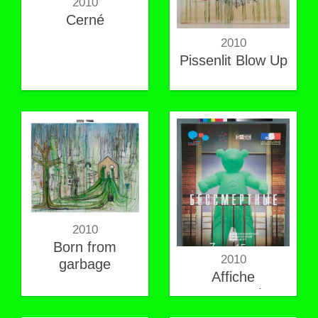
2010
Cerné
2010
Pissenlit Blow Up
2010
Born from
2010
garbage
Affiche
"Immortel"