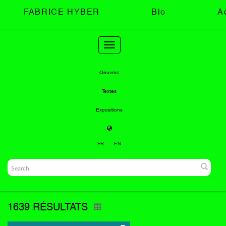
FABRICE HYBER
Bio
A
Toggle
navigation
Oeuvres
Textes
Expositions
FR
EN
1639 RÉSULTATS