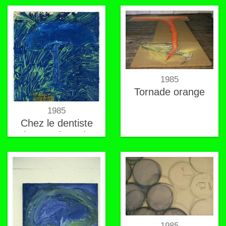
1985
Tornade orange
1985
Chez le dentiste
(Les racines de
l'arbre à Malabar)
1985