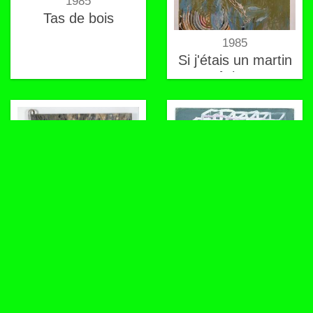
1985
Tas de bois
1985
Si j'étais un martin
pêcheur
1985
L'invention de la
pluie
1985
Chez le dentiste
(Illusion d'optique)