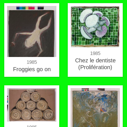
1985
Chez le dentiste
1985
(Prolifération)
Froggies go on