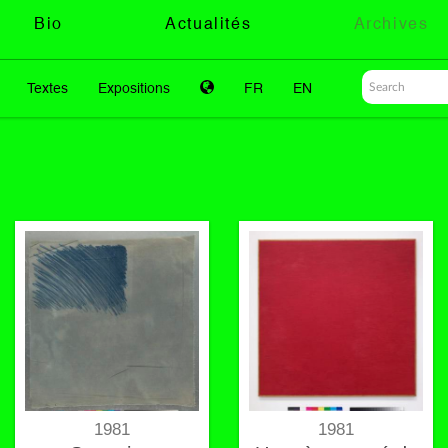
Bio
Actualités
Archives
Textes
Expositions
FR
EN
1981
1981