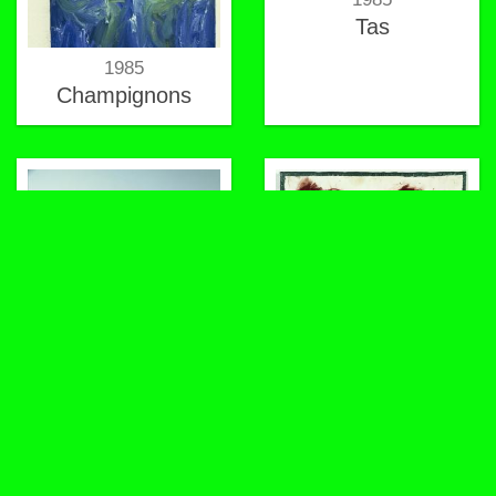
Tas
1985
Champignons
1985
1985
Héron
Chez le dentiste