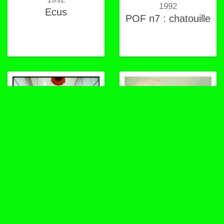
1992
Ecus
POF n7 : chatouille
1992
1992
Tête en chewing-
Prothèses
gum