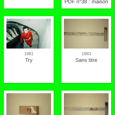
POF n°38 : maison
temporaire ; La
maison de Pierre
1981
1983
Try
Sans titre