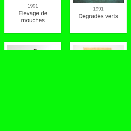
1991
1991
Elevage de
Dégradés verts
mouches
1992
Sans titre
1992
POF n9 : djellaba