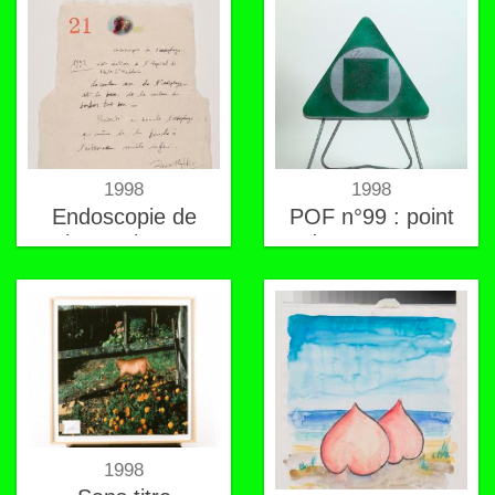
1998
1998
Endoscopie de
POF n°99 : point
l'oesophage
de non retour
1998