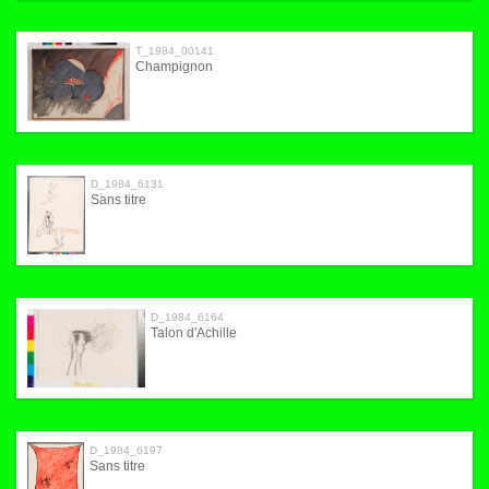
T_1984_00141
Champignon
D_1984_6131
Sans titre
D_1984_6164
Talon d'Achille
D_1984_6197
Sans titre