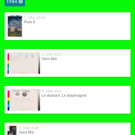
1984
T_1984_00139
Pluie II
D_1984_6130
Sans titre
D_1984_6163
Le diamant. Le diaphragme
D_1984_6196
Sans titre