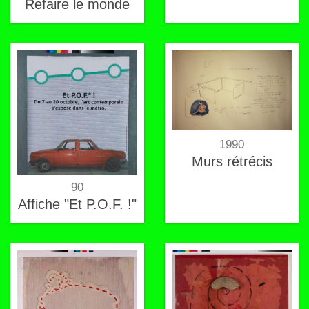
Refaire le monde
1990
Murs rétrécis
90
Affiche "Et P.O.F. !"