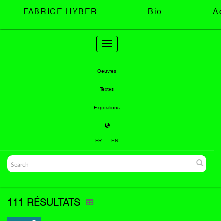
FABRICE HYBER
Bio
A
Toggle
navigation
Oeuvres
Textes
Expositions
FR
EN
111 RÉSULTATS