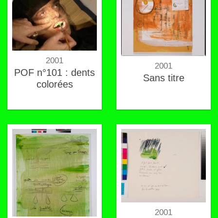
2001
2001
POF n°101 : dents
Sans titre
colorées
2001