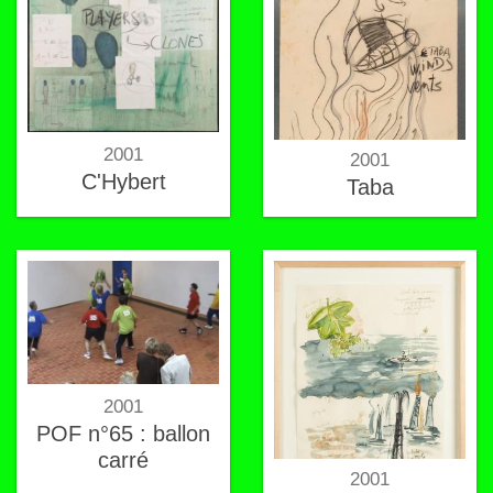
2001
2001
C'Hybert
Taba
2001
POF n°65 : ballon
carré
2001