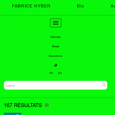
FABRICE HYBER
Bio
A
Toggle
navigation
Oeuvres
Textes
Expositions
FR
EN
167 RÉSULTATS