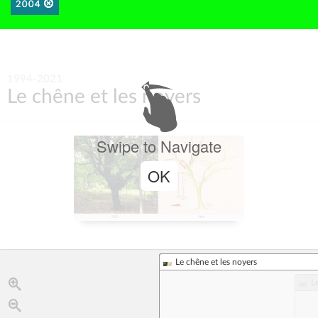
2004
1994-2021
Le chêne et les noyers
Swipe to Navigate
OK
Le chêne et les noyers
L