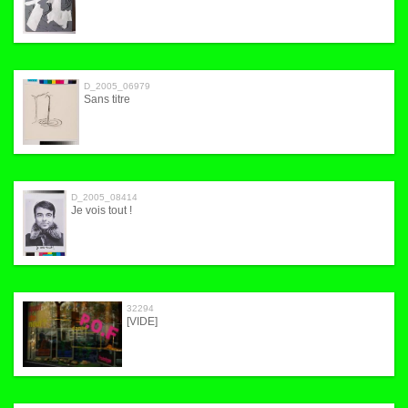
D_2005_06979
Sans titre
D_2005_08414
Je vois tout !
32294
[VIDE]