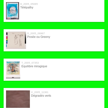
D_2005_05065
Télépathy
D_2005_06967
Posée ou Greeny
T_2005_07353
Equilibre miragique
V_2005_11361
Dégradés verts