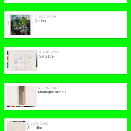
T_2005_02736
Marina
D_2005_02775
Sans titre
D_2005_05025
Montagne oiseau
D_2005_06959
Sans titre