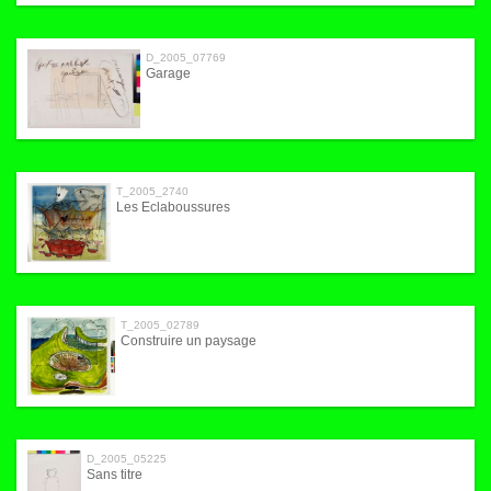
D_2005_07769
Garage
T_2005_2740
Les Eclaboussures
T_2005_02789
Construire un paysage
D_2005_05225
Sans titre