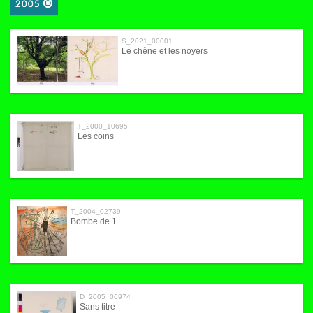
2005
S_2021_00001
Le chêne et les noyers
T_2000_10695
Les coins
T_2004_02739
Bombe de 1
D_2005_06974
Sans titre