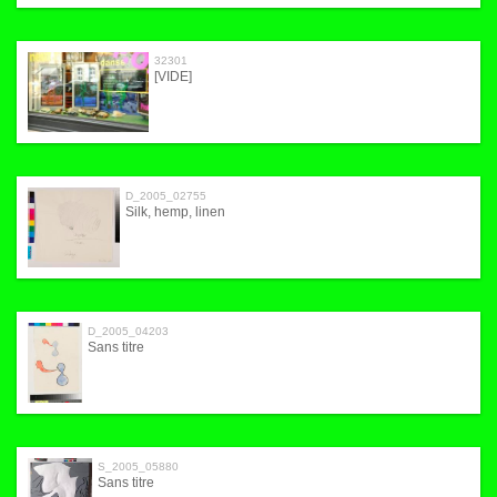
32301
[VIDE]
D_2005_02755
Silk, hemp, linen
D_2005_04203
Sans titre
S_2005_05880
Sans titre