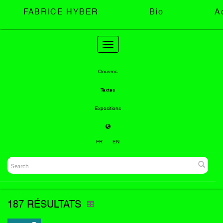
FABRICE HYBER
Bio
A
Toggle
navigation
Oeuvres
Textes
Expositions
FR
EN
187 RÉSULTATS