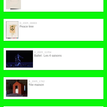
D_2005_06993
Peace tree
V_2005_11354
Ballet : Les 4 saisons
S_2005_1762
Fée maison