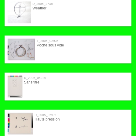
D_2005_2748
Weather
T_2005_02935
Poche sous vide
D_2005_05220
Sans titre
D_2005_06971
Haute pression