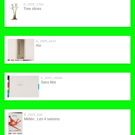
D_2005_2763
Tree slices
D_2005_4415
Aix
D_2005_06986
Sans titre
B_2005_629
Météo ; Les 4 saisons