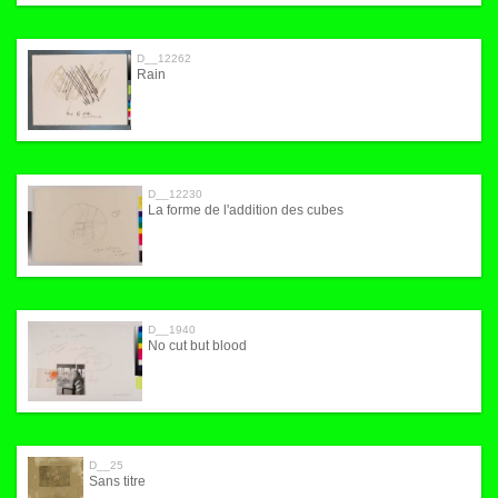
D__12262
Rain
D__12230
La forme de l'addition des cubes
D__1940
No cut but blood
D__25
Sans titre