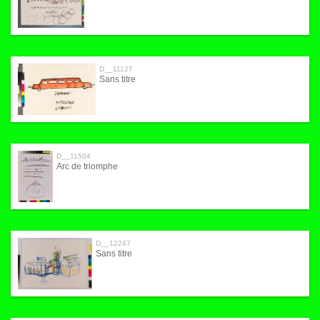
D__11127
Sans titre
D__11504
Arc de triomphe
D__12247
Sans titre