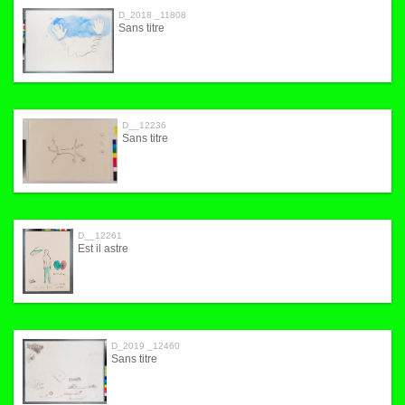
D_2018 _11808
Sans titre
D__12236
Sans titre
D__12261
Est il astre
D_2019 _12460
Sans titre