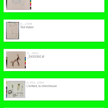
D__12268
Ted Hyber
D__11621
_D4S3392.tif
D_2021_12504
L'enfant, la chercheuse