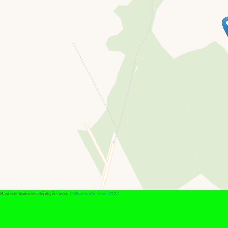
Base de données déployée avec
CollectiveAccess 2022