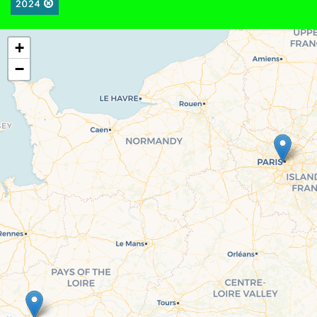
2024
+
−