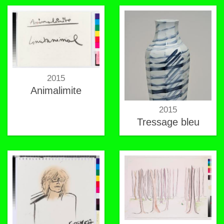
2015
Animalimite
2015
Tressage bleu