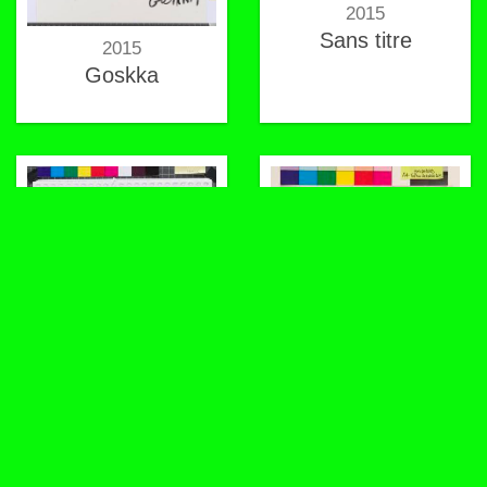
2015
Sans titre
2015
Goskka
2015
2015
Emilia
Sans titre