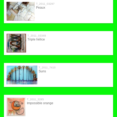
T_2011_03297
Peaux
T_2011_03348
Triple hélice
T_2011_7410
Suns
T_2011_3285
Impossible orange