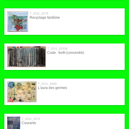
T_2011_3279
Recyclage fantôme
T_2011_03336
Code : forêt (concentré)
T_2011_6489
L'aura des germes
T_2011_3272
Courants