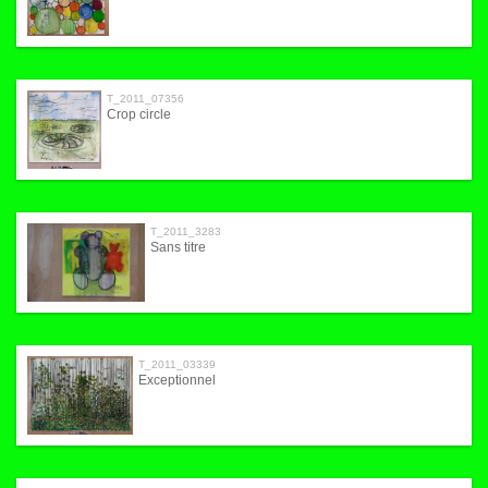
T_2011_07356
Crop circle
T_2011_3283
Sans titre
T_2011_03339
Exceptionnel