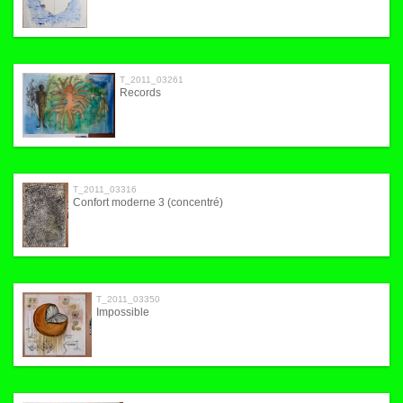
T_2011_03261
Records
T_2011_03316
Confort moderne 3 (concentré)
T_2011_03350
Impossible