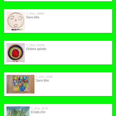
T_2011_08882
Sans titre
T_2011_03256
Globes aplatis
T_2011_3290
Sans titre
T_2011_3278
Eclats d'or