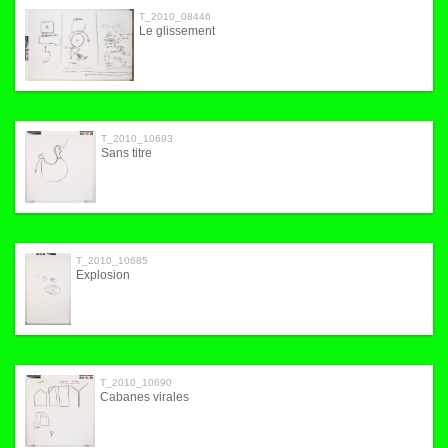
T_2010_08446
Le glissement
T_2010_10693
Sans titre
T_2010_10685
Explosion
T_2010_10690
Cabanes virales