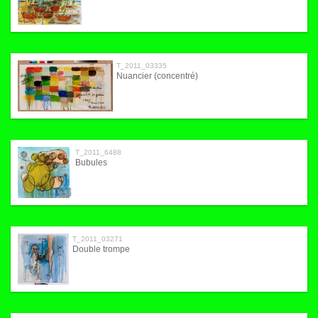
T_2011_03335
Nuancier (concentré)
T_2011_6488
Bubules
T_2011_03271
Double trompe