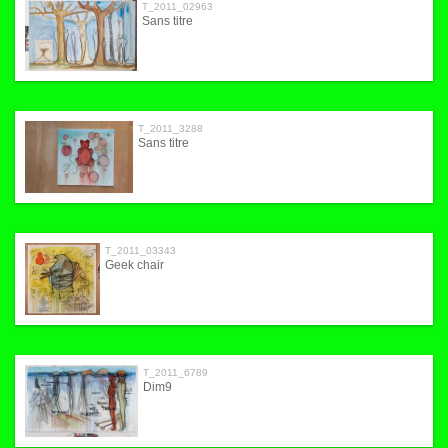
T_2011_02963
Sans titre
T_2011_3288
Sans titre
T_2011_03343
Geek chair
T_2011_6789
Dim9