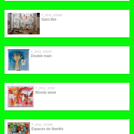
T_2011_03382
Sans titre
T_2011_03257
Double main
T_2011_3292
Bloody wave
T_2011_03346
Espaces de libertés