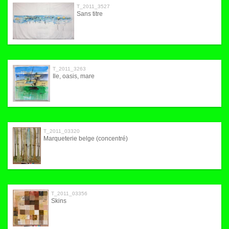
T_2011_3527
Sans titre
T_2011_3263
Ile, oasis, mare
T_2011_03320
Marqueterie belge (concentré)
T_2011_03356
Skins