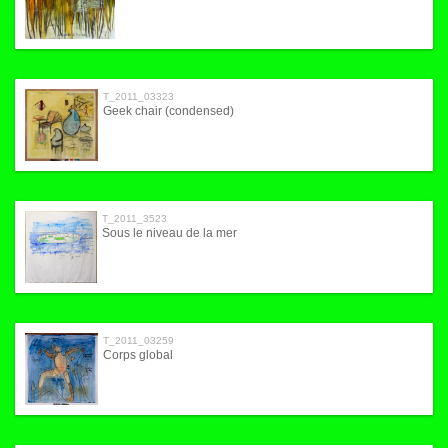
T_2011_03323
Geek chair (condensed)
T_2011_3523
Sous le niveau de la mer
T_2011_03259
Corps global