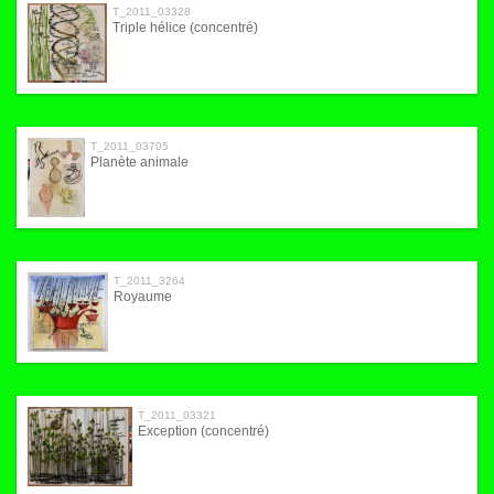
T_2011_03328
Triple hélice (concentré)
T_2011_03705
Planète animale
T_2011_3264
Royaume
T_2011_03321
Exception (concentré)