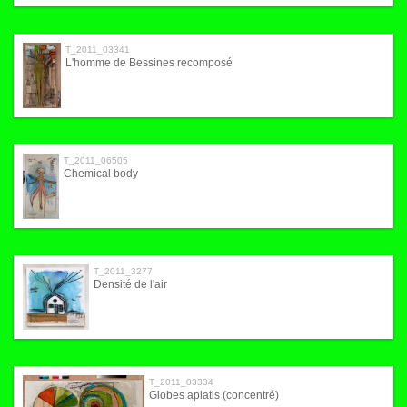
T_2011_03341
L'homme de Bessines recomposé
T_2011_06505
Chemical body
T_2011_3277
Densité de l'air
T_2011_03334
Globes aplatis (concentré)