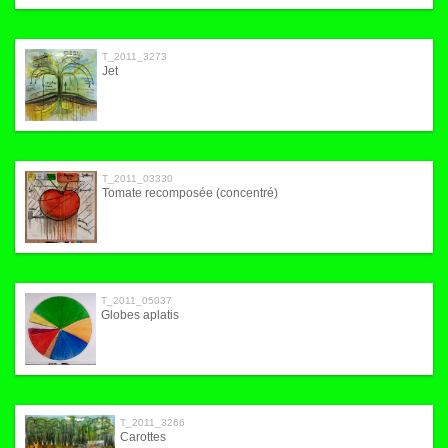
T_2011_3273
Jet
T_2011_03330
Tomate recomposée (concentré)
T_2011_05037
Globes aplatis
T_2011_3266
Carottes