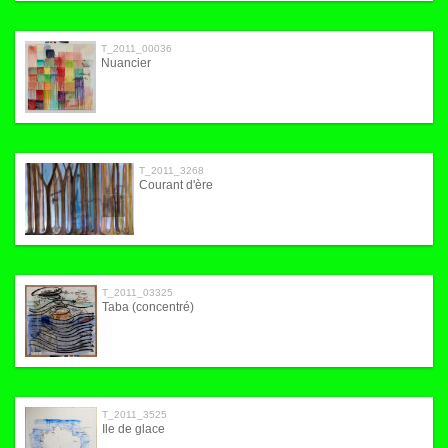
T_2011_00036
Nuancier
T_2011_3268
Courant d'ère
T_2011_03325
Taba (concentré)
T_2011_3525
Ile de glace