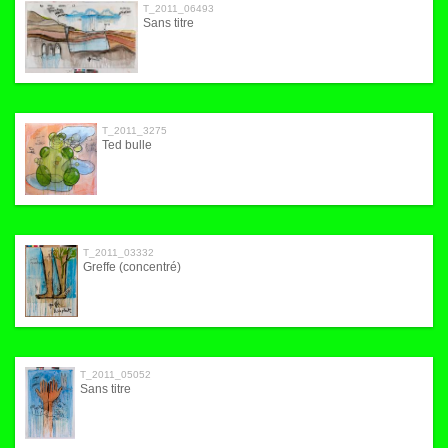
T_2011_06493
Sans titre
T_2011_3275
Ted bulle
T_2011_03332
Greffe (concentré)
T_2011_05052
Sans titre