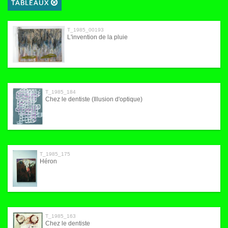
TABLEAUX
T_1985_00193
L'invention de la pluie
T_1985_184
Chez le dentiste (Illusion d'optique)
T_1985_175
Héron
T_1985_163
Chez le dentiste