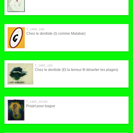
T_1985_188
Chez le dentiste (G comme Malabar)
T_1985_180
Chez le dentiste (Et la terreur fit déserter les plages)
T_1985_00168
Projet pour bague