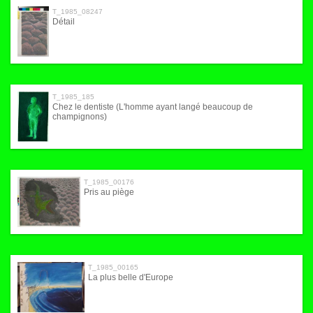
T_1985_08247
Détail
T_1985_185
Chez le dentiste (L'homme ayant langé beaucoup de
champignons)
T_1985_00176
Pris au piège
T_1985_00165
La plus belle d'Europe