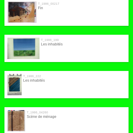
T_1986_00217
Fin
T_1986_199
Les inhabités
T_1986_222
Les inhabités
T_1986_04260
Scène de ménage