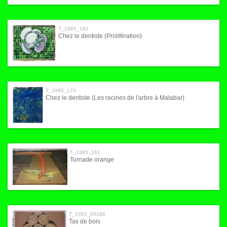
T_1985_181
Chez le dentiste (Prolifération)
T_1985_170
Chez le dentiste (Les racines de l'arbre à Malabar)
T_1985_161
Tornade orange
T_1985_00186
Tas de bois