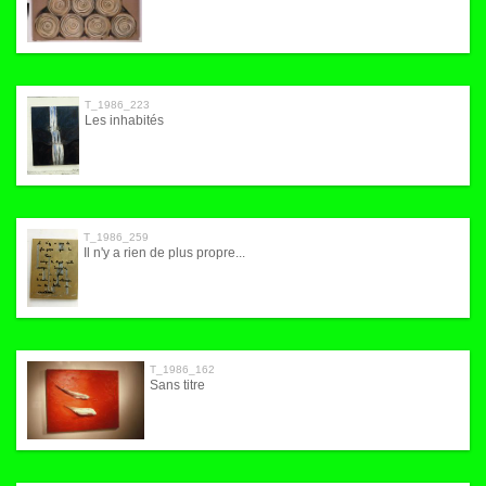
T_1986_223
Les inhabités
T_1986_259
Il n'y a rien de plus propre...
T_1986_162
Sans titre