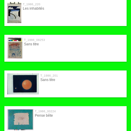
T_1986_220
Les inhabités
T_1986_08253
Sans titre
T_1986_201
Sans titre
T_1986_00224
Pense bête