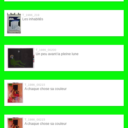
T_1986_219
Les inhabités
T_1986_00200
Un peu avant la pleine lune
T_1986_00215
A chaque chose sa couleur
T_1986_00215
A chaque chose sa couleur