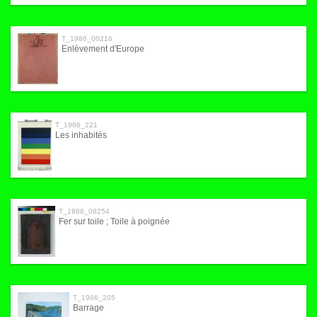
T_1986_00216
Enlèvement d'Europe
T_1986_221
Les inhabités
T_1986_08254
Fer sur toile ; Toile à poignée
T_1986_205
Barrage