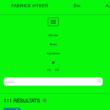
FABRICE HYBER
Bio
A
Toggle
navigation
Oeuvres
Textes
Expositions
FR
EN
111 RÉSULTATS