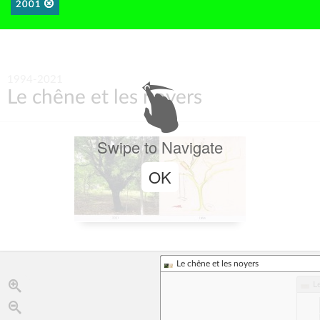
2001
1994-2021
Le chêne et les noyers
Swipe to Navigate
OK
Le chêne et les noyers
L