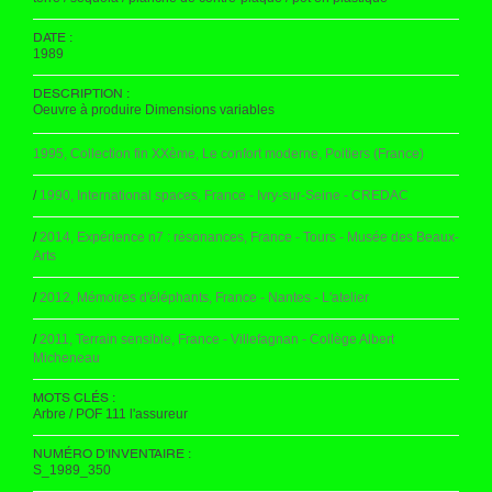
DATE :
1989
DESCRIPTION :
Oeuvre à produire Dimensions variables
1995, Collection fin XXème, Le confort moderne, Poitiers (France)
/
1990, International spaces, France - Ivry-sur-Seine - CREDAC
/
2014, Expérience n7 : résonances, France - Tours - Musée des Beaux-
Arts
/
2012, Mémoires d'éléphants, France - Nantes - L'atelier
/
2011, Terrain sensible, France - Villefagnan - Collège Albert
Micheneau
MOTS CLÉS :
Arbre / POF 111 l'assureur
NUMÉRO D'INVENTAIRE :
S_1989_350