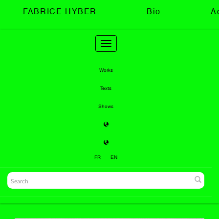
FABRICE HYBER
Bio
A
Toggle
navigation
Works
Texts
Shows
FR
EN