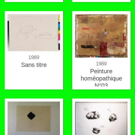
plus rapide que la
vitesse de la
lumière
1989
1989
Sans titre
Peinture
homéopathique
N°03