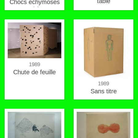
table
Chocs echymoses
prothèse
1989
Chute de feuille
1989
Sans titre