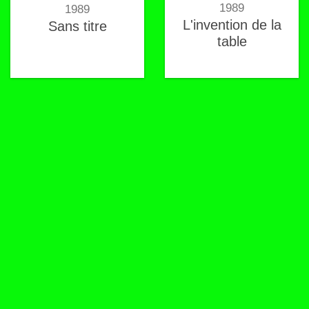
1989
1989
L'invention de la
Sans titre
table