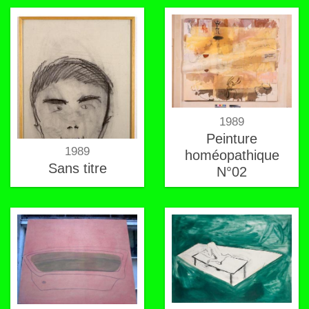
1989
Peinture
1989
homéopathique
Sans titre
N°02