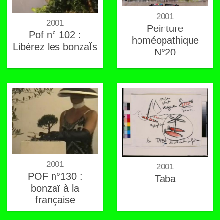
2001
2001
Peinture
Pof n° 102 :
homéopathique
Libérez les bonzaÏs
N°20
2001
2001
POF n°130 :
Taba
bonzaï à la
française