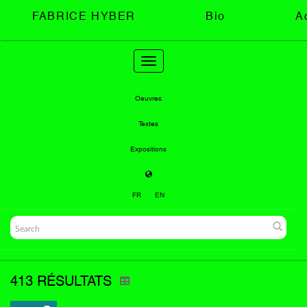
FABRICE HYBER
Bio
A
Toggle
navigation
Oeuvres
Textes
Expositions
FR
EN
413 RÉSULTATS