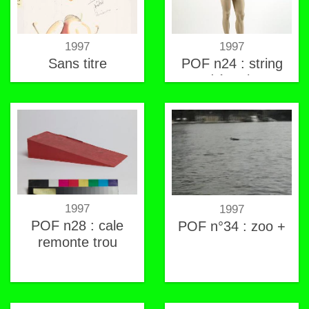
1997
1997
Sans titre
POF n24 : string
d'épaule
1997
1997
POF n28 : cale
POF n°34 : zoo +
remonte trou