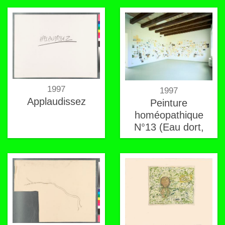
5
1997
1997
Applaudissez
Peinture
homéopathique
N°13 (Eau dort,
eau d'or, odor)