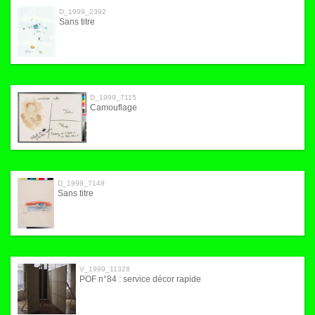
D_1999_2392
Sans titre
D_1999_7115
Camouflage
D_1999_7149
Sans titre
V_1999_11328
POF n°84 : service décor rapide