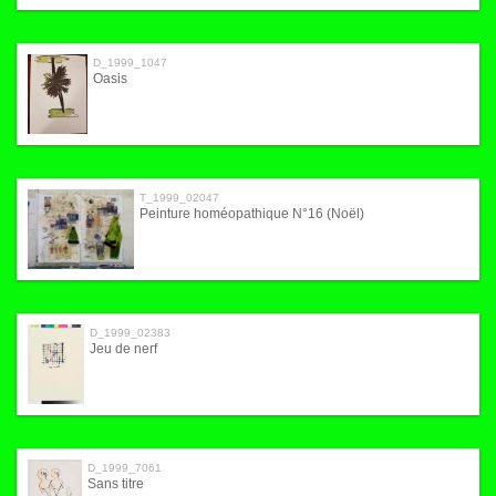
D_1999_1047
Oasis
T_1999_02047
Peinture homéopathique N°16 (Noël)
D_1999_02383
Jeu de nerf
D_1999_7061
Sans titre