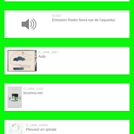
52382
Emission Radio Nova rue de l'aqueduc
D_1999_1867
Auto
D_1999_2103
Inconnu.net
D_1999_02363
Pleuvoir en spirale