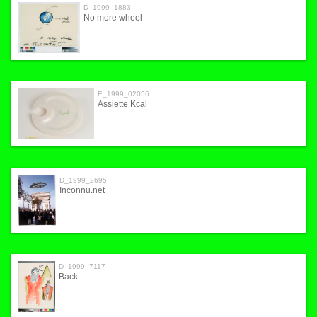
D_1999_1883
No more wheel
E_1999_02056
Assiette Kcal
D_1999_2695
Inconnu.net
D_1999_7117
Back