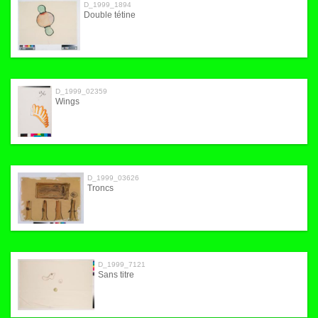
D_1999_1894
Double tétine
D_1999_02359
Wings
D_1999_03626
Troncs
D_1999_7121
Sans titre