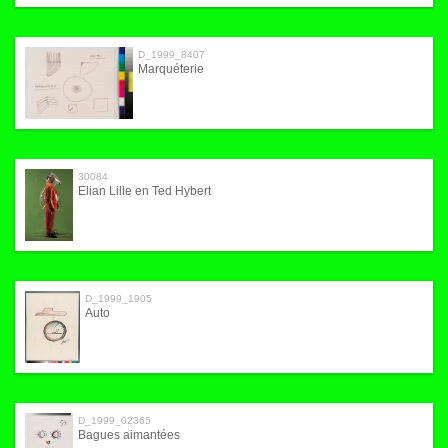
D_1999_8407
Marquéterie
30084
Elian Lille en Ted Hybert
D_1999_1905
Auto
D_1999_02365
Bagues aimantées