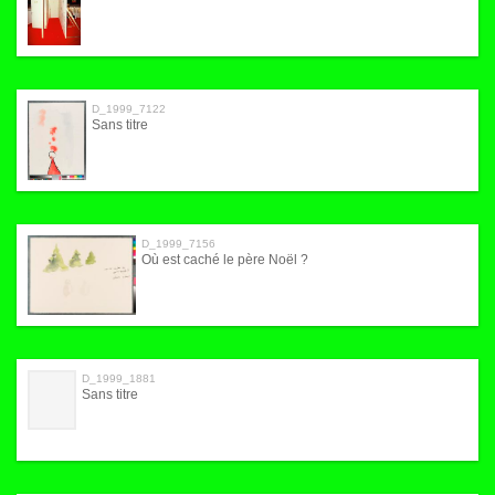
D_1999_7122
Sans titre
D_1999_7156
Où est caché le père Noël ?
D_1999_1881
Sans titre