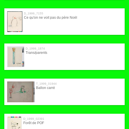
D_1999_7155
Ce qu'on ne voit pas du père Noël
D_1999_1874
Trans/parents
T_1999_01944
Ballon carré
D_1999_02391
Forêt de POF