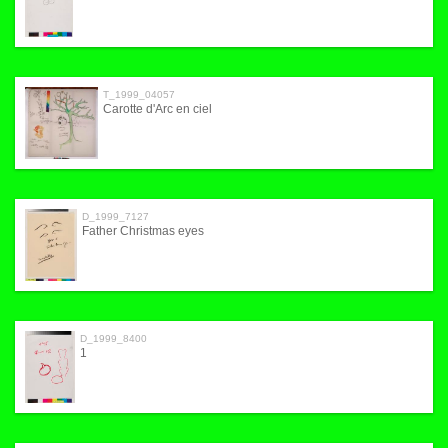
T_1999_04057
Carotte d'Arc en ciel
D_1999_7127
Father Christmas eyes
D_1999_8400
1