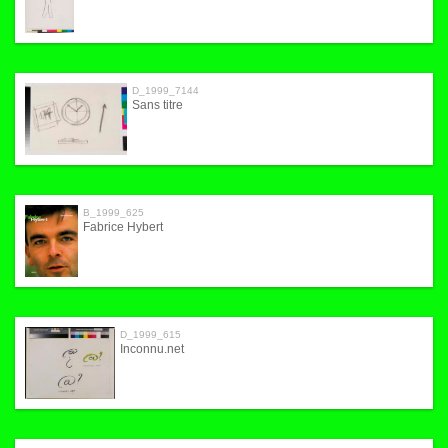
D_1999_7144
Sans titre
B_1999_625
Fabrice Hybert
D_1999_615
Inconnu.net