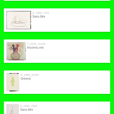
D_1999_7151
Sans titre
T_2000_11439
Inconnu.net
D_1999_02387
Greeny
D_1999_7063
Sans titre