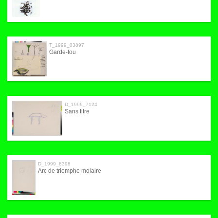
T_1999_03897
Garde-fou
D_1999_7124
Sans titre
D_1999_8398
Arc de triomphe molaire