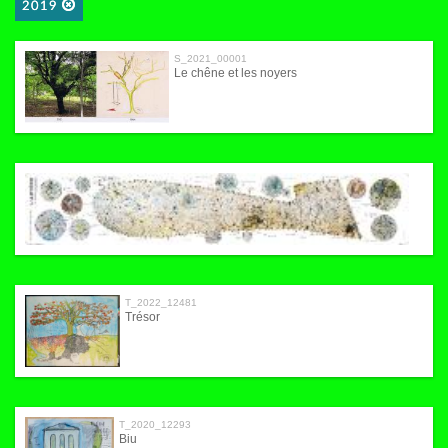
2019
S_2021_00001
Le chêne et les noyers
52867
Dépliant plan de l'Artère
T_2022_12481
Trésor
T_2020_12293
Biu