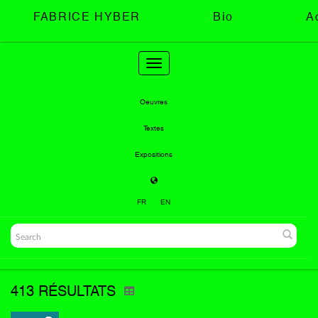
FABRICE HYBER
Bio
A
Toggle
navigation
Oeuvres
Textes
Expositions
FR
EN
413 RÉSULTATS