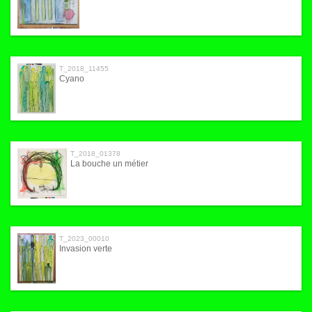
T_2018_11455
Cyano
T_2018_01378
La bouche un métier
T_2023_00010
Invasion verte