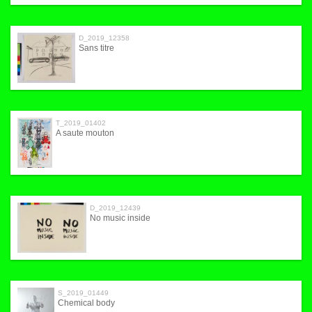
D_2019_12358
Sans titre
T_2019_01402
A saute mouton
D_2019_12439
No music inside
S_2019_01449
Chemical body