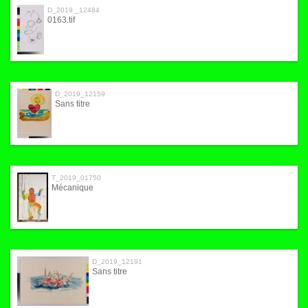
D_2019 _12484
0163.tif
D_2019_12159
Sans titre
T_2019_01750
Mécanique
D_2019_12191
Sans titre