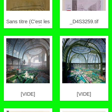
Sans titre (C'est les
_D4S3259.tif
pattes du mille
pattes qui le rend
repoussant parce
qu'on ne peut pas
l'approcher)
[VIDE]
[VIDE]