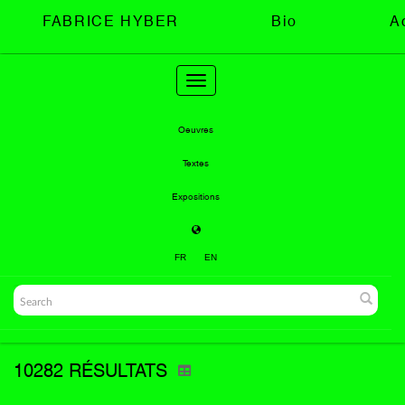
FABRICE HYBER
Bio
A
Toggle
navigation
Oeuvres
Textes
Expositions
FR
EN
10282 RÉSULTATS